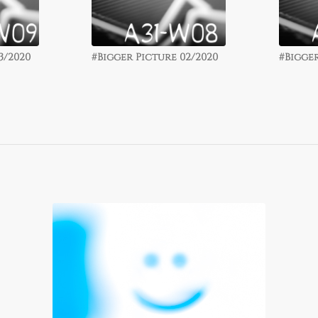
3/2020
0/2019
#Bigger Picture 02/2020
#Bigger Picture 09/2019
#Bigger
#Bigger