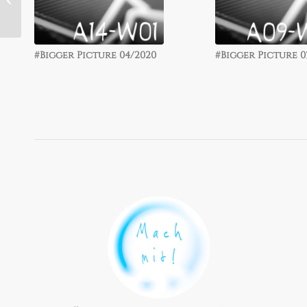
15/52
#Bigger Picture 04/2020
#Bigger Picture 11/2019
#Bigger Picture 0
#Bigger Picture 1