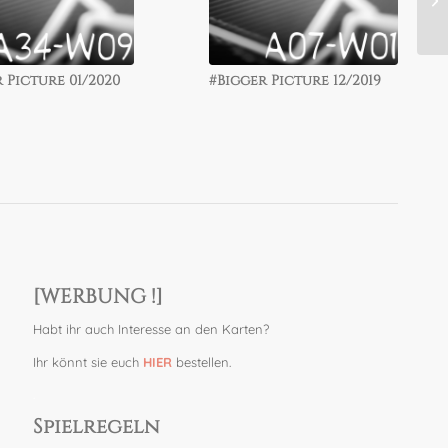
 Picture 01/2020
 Picture 08/2019
#Bigger Picture 12/2019
#Bigger Picture 07/2019
[WERBUNG !]
Habt ihr auch Interesse an den Karten?
Ihr könnt sie euch
HIER
bestellen.
.
Spielregeln