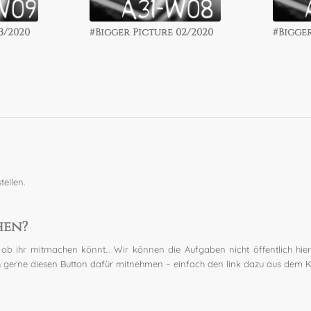
3/2020
0/2019
#Bigger Picture 02/2020
#Bigger Picture 09/2019
#Bigger
#Bigger
tellen.
hen?
ob ihr mitmachen könnt… Wir können die Aufgaben nicht öffentlich hier
h gerne diesen Button dafür mitnehmen – einfach den link dazu aus dem K