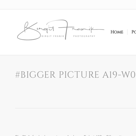
Home
P
#BIGGER PICTURE A19-W0