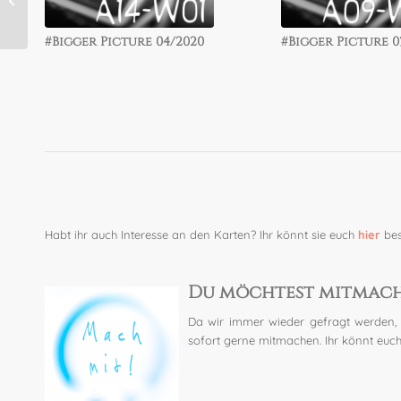
#42/52
#Bigger Picture 04/2020
#Bigger Picture 11/2019
#Bigger Picture 0
#Bigger Picture 1
Habt ihr auch Interesse an den Karten? Ihr könnt sie euch
hier
bes
.
Du möchtest mitmac
Da wir immer wieder gefragt werden, 
sofort gerne mitmachen. Ihr könnt euc
.