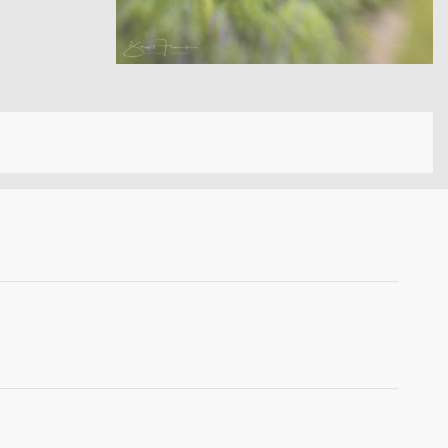
Sanders – Velen
Offene Gärten – Wohngarten