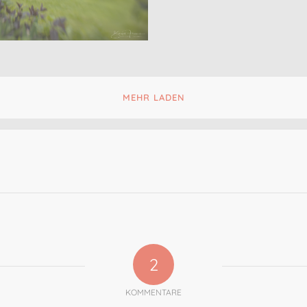
 Velen
ärten – Wohngarten
MEHR LADEN
2
KOMMENTARE