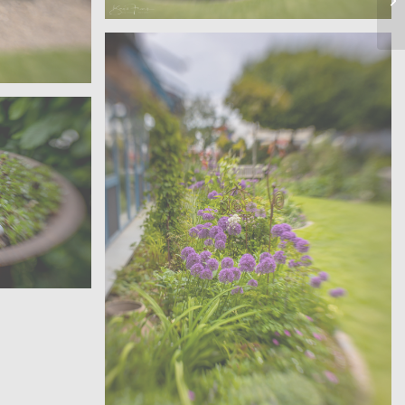
Sanders – Velen
Offene Gärten – Wohngarten
garten
garten