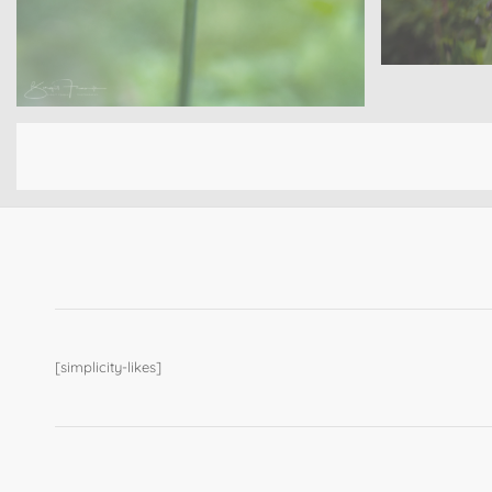
Sanders –
Offene G
Sanders – Velen
Offene Gärten – Wohngarten
[simplicity-likes]