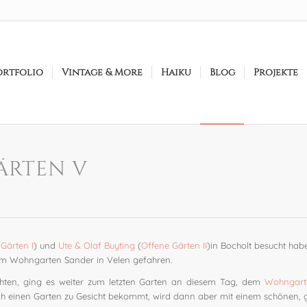
ortfolio
Vintage & More
Haiku
Blog
Projekte
ÄRTEN V
Gärten I
) und
Ute & Olaf Buyting
(
Offene Gärten II
)in Bocholt besucht hab
zum Wohngarten Sander in Velen gefahren.
chten, ging es weiter zum letzten Garten an diesem Tag, dem
Wohngart
ch einen Garten zu Gesicht bekommt, wird dann aber mit einem schönen, g