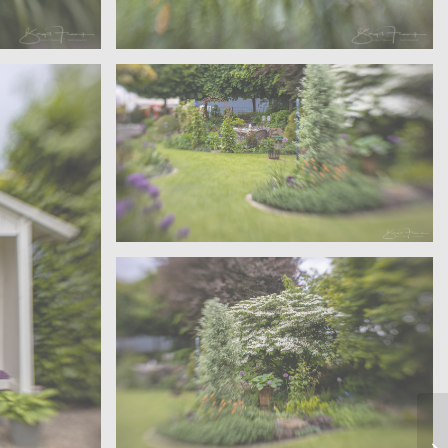
Sanders – Velen
garten
Offene Gärten – Wohngarten
Sanders – Velen
Offene Gärten – Wohngarten