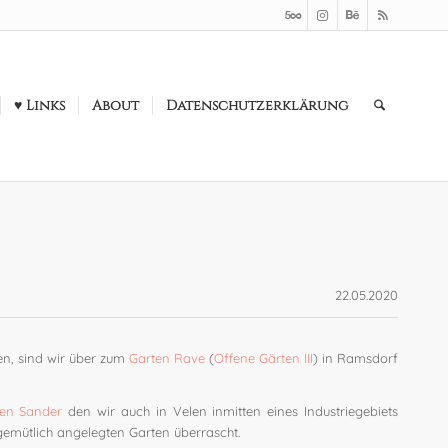
♥ Links
About
Datenschutzerklärung
22.05.2020
en, sind wir über zum
Garten Rave
(
Offene Gärten III
) in Ramsdorf
en Sander
den wir auch in Velen inmitten eines Industriegebiets
emütlich angelegten Garten überrascht.