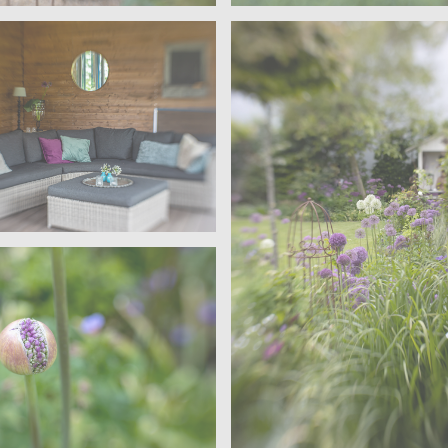
Sanders – Velen
 Velen
Offene Gärten – Wohn
ärten – Wohngarten
 Velen
ärten – Wohngarten