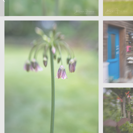
Gärten IV
Sanders – Velen
Sanders –
Offene Gärten – Wohngarten
Offene G
Sanders –
Offene G