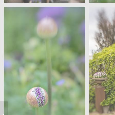
Sanders – Velen
Sanders –
Offene Gärten – Wohngarten
Offene G
Gartenzeit – offene