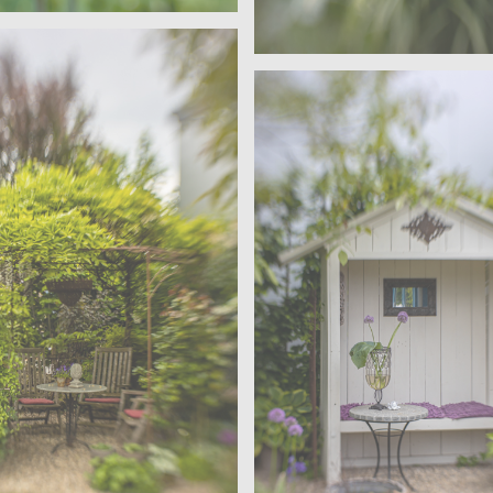
 Velen
ärten – Wohngarten
Sanders – Velen
Offene Gärten – Wohn