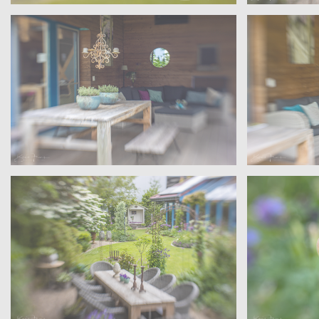
Sanders – Velen
Sanders –
Offene Gärten – Wohngarten
Offene G
Sanders – Velen
Sanders –
Offene Gärten – Wohngarten
Offene G