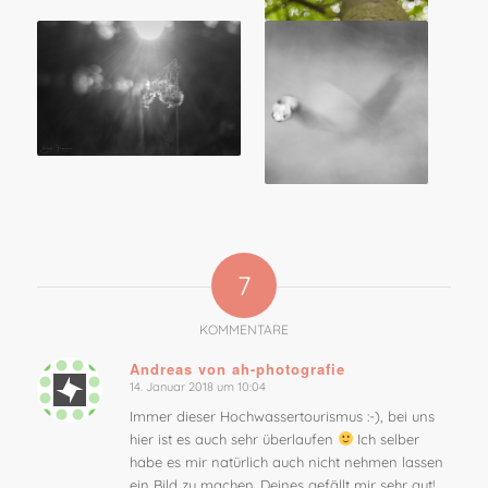
7
KOMMENTARE
Andreas von ah-photografie
14. Januar 2018 um 10:04
sagte:
Immer dieser Hochwassertourismus :-), bei uns
hier ist es auch sehr überlaufen
Ich selber
habe es mir natürlich auch nicht nehmen lassen
ein Bild zu machen. Deines gefällt mir sehr gut!