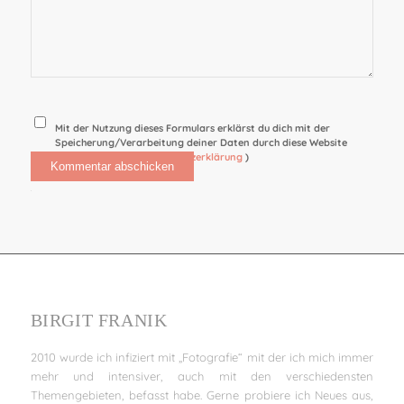
Mit der Nutzung dieses Formulars erklärst du dich mit der
Speicherung/Verarbeitung deiner Daten durch diese Website
einverstanden. (
Datenschutzerklärung
)
Alternative:
BIRGIT FRANIK
2010 wurde ich infiziert mit „Fotografie“ mit der ich mich immer
mehr und intensiver, auch mit den verschiedensten
Themengebieten, befasst habe. Gerne probiere ich Neues aus,