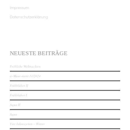
Impressum
Datenschutzerklärung
NEUESTE BEITRÄGE
Fröhliche Weihnachten
a~Muse~ment 11/2024
Frühblüher II
Frühblüher I
Aqua II
Aqua
Vier Jahreszeiten – Winter