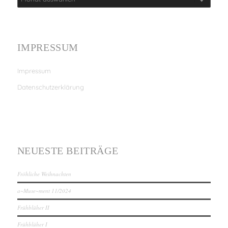
IMPRESSUM
Impressum
Datenschutzerklärung
NEUESTE BEITRÄGE
Fröhliche Weihnachten
a~Muse~ment 11/2024
Frühblüher II
Frühblüher I