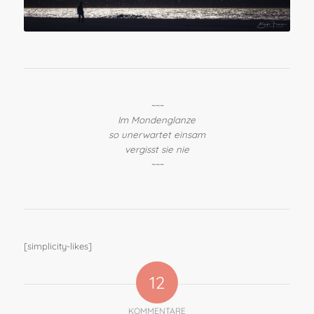
~~~
Im Mondenglanze
so unerwartet einsam
vergisst sie nie
~~~
[simplicity-likes]
12
KOMMENTARE