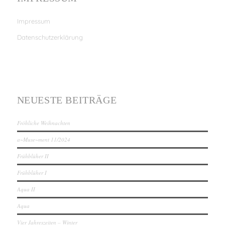
Impressum
Datenschutzerklärung
NEUESTE BEITRÄGE
Fröhliche Weihnachten
a~Muse~ment 11/2024
Frühblüher II
Frühblüher I
Aqua II
Aqua
Vier Jahreszeiten – Winter