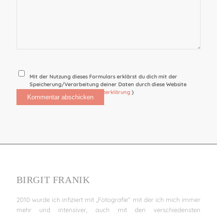
Mit der Nutzung dieses Formulars erklärst du dich mit der
Speicherung/Verarbeitung deiner Daten durch diese Website
einverstanden. (
Datenschutzerklärung
)
Alternative:
BIRGIT FRANIK
2010 wurde ich infiziert mit „Fotografie“ mit der ich mich immer
mehr und intensiver, auch mit den verschiedensten