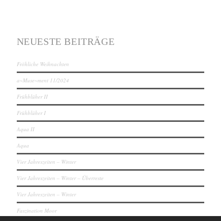
NEUESTE BEITRÄGE
Fröhliche Weihnachten
a~Muse~ment 11/2024
Frühblüher II
Frühblüher I
Aqua II
Aqua
Vier Jahreszeiten – Winter
Vier Jahreszeiten – Winter – Überreste
Vier Jahreszeiten – Winter
Faszination Moor