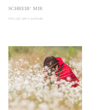
SCHREIB‘ MIR
info (at) seh-n-sucht.de