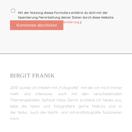
Mit der Nutzung dieses Formulars erklärst du dich mit der
Speicherung/Verarbeitung deiner Daten durch diese Website
einverstanden. (
Datenschutzerklärung
)
Alternative:
BIRGIT FRANIK
2010 wurde ich infiziert mit „Fotografie“ mit der ich mich immer
mehr und intensiver, auch mit den verschiedensten
Themengebieten, befasst habe. Gerne probiere ich Neues aus,
liebe die Natur und fotografiere gerne Makros und in
der Natur, auch die Nacht- und Infrarotfotografie faszinieren
mich.