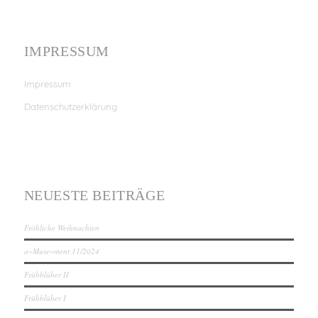
IMPRESSUM
Impressum
Datenschutzerklärung
NEUESTE BEITRÄGE
Fröhliche Weihnachten
a~Muse~ment 11/2024
Frühblüher II
Frühblüher I