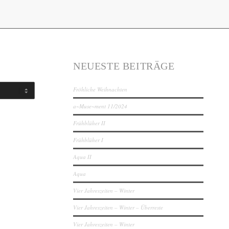
NEUESTE BEITRÄGE
Fröhliche Weihnachten
a~Muse~ment 11/2024
Frühblüher II
Frühblüher I
Aqua II
Aqua
Vier Jahreszeiten – Winter
Vier Jahreszeiten – Winter – Überreste
Vier Jahreszeiten – Winter