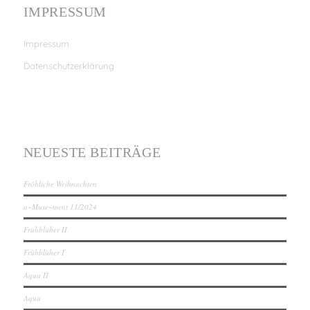
IMPRESSUM
Impressum
Datenschutzerklärung
NEUESTE BEITRÄGE
Fröhliche Weihnachten
a~Muse~ment 11/2024
Frühblüher II
Frühblüher I
Aqua II
Aqua